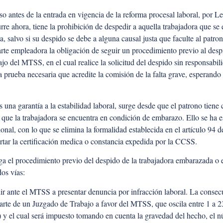
so antes de la entrada en vigencia de la reforma procesal laboral, por 
re ahora, tiene la prohibición de despedir a aquella trabajadora que se
 salvo si su despido se debe a alguna causal justa que faculte al patrono
 parte empleadora la obligación de seguir un procedimiento previo al des
o del MTSS, en el cual realice la solicitud del despido sin responsabil
la prueba necesaria que acredite la comisión de la falta grave, esperando
s una garantía a la estabilidad laboral, surge desde que el patrono tiene
ue la trabajadora se encuentra en condición de embarazo. Ello se ha es
nal, con lo que se elimina la formalidad establecida en el artículo 94 
rtar la certificación medica o constancia expedida por la CCSS.
ga el procedimiento previo del despido de la trabajadora embarazada o e
os vías:
e el MTSS a presentar denuncia por infracción laboral. La consecuen
arte de un Juzgado de Trabajo a favor del MTSS, que oscila entre 1 a 23
) y el cual será impuesto tomando en cuenta la gravedad del hecho, el n