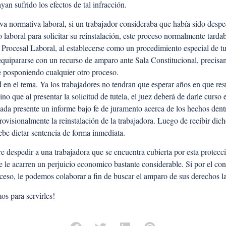
an sufrido los efectos de tal infracción.
 normativa laboral, si un trabajador consideraba que había sido despe
o laboral para solicitar su reinstalación, este proceso normalmente tard
 Procesal Laboral, al establecerse como un procedimiento especial de tu
quipararse con un recurso de amparo ante Sala Constitucional, precisa
 posponiendo cualquier otro proceso.
 en el tema. Ya los trabajadores no tendran que esperar años en que resu
ino que al presentar la solicitud de tutela, el juez deberá de darle cur
ada presente un informe bajo fe de juramento acerca de los hechos dentr
rovisionalmente la reinstalación de la trabajadora. Luego de recibir dich
debe dictar sentencia de forma inmediata.
e despedir a una trabajadora que se encuentra cubierta por esta protecci
e le acarren un perjuicio economico bastante considerable. Si por el con
oceso, le podemos colaborar a fin de buscar el amparo de sus derechos l
s para servirles!