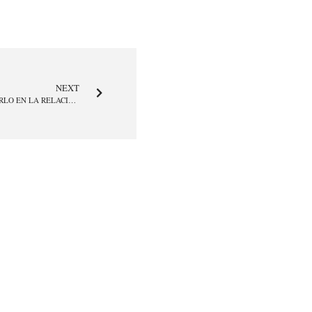
NEXT
EMBARGO DE SALARIOS ¿CÓMO AFRONTARLO EN LA RELACIÓN LABORAL?