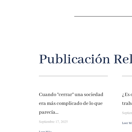
Publicación Re
Cuando “cerrar” una sociedad
¿Es 
era más complicado de lo que
trab
parecía…
Septie
Septiembre 17, 2025
Leer M
Leer Más