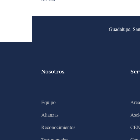
Guadalupe, San
Nosotros.
Ser
Equipo
Área
Alianzas
Asel
Reconocimientos
CE
Testimoniales
Capa