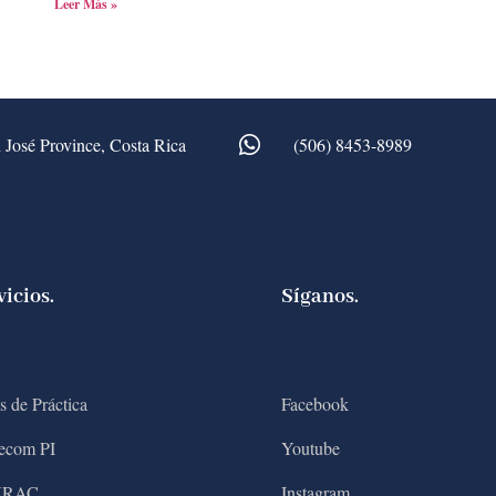
Leer Más »
 José Province, Costa Rica
(506) 8453-8989
vicios.
Síganos.
s de Práctica
Facebook
ecom PI
Youtube
NRAC
Instagram